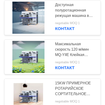
Доступная
полуротационная
режущая машина в
Индии с
negotiable MOQ:1
максимальным
КОНТАКТ
диаметром обмотки
650 мм
Максимальная
скорость 120 м/мин
MQ-YIIE Клейкая
маркировка
negotiable MOQ:1
ПРОЦЕССИЯ
КОНТАКТ
ПАПЕРА
15KW ПРИМЕРНОЕ
РОТАРИЙСКОЕ
СОРТИТЕЛЬНОЕ
ПОЛОЖЕНИЕ С 120М/
negotiable MOQ:1
мин.