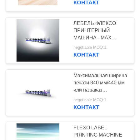
КОНТАКТ
ЛЕБЕЛЬ ФЛЕКСО
ПРИНТЕРНЫЙ
МАШИНА - MAX.
ПРИНТЕРНАЯ
negotiable MOQ:1
ШЛЕДНОСТЬ 340
КОНТАКТ
мм/440 мм или на заказ
- УФ-покрытие или лак,
DELAM RELAM
Максимальная ширина
печати 340 мм/440 мм
или на заказ
Профессиональная
negotiable MOQ:1
линейная гибкая
КОНТАКТ
печать для этикеток
FLEXO LABEL
PRINTING MACHINE