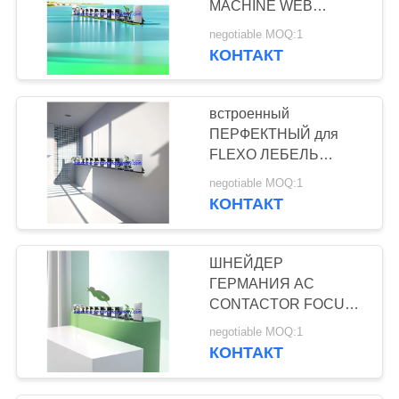
MACHINE WEB
PRINTING С
negotiable MOQ:1
диапазоном от 30 до
КОНТАКТ
300 г/м2 Двусторонняя
печать
встроенный
ПЕРФЕКТНЫЙ для
FLEXO ЛЕБЕЛЬ
ПРИНТИНГ нужд
negotiable MOQ:1
ПРИНТИНГ ПАПЕР
КОНТАКТ
АДГЕЗИВНЫЙ
ЛЕБЕЛЬ может быть
использован для
ШНЕЙДЕР
продажи в Индии
ГЕРМАНИЯ AC
горизонтально
CONTACTOR FOCUS
FLEXO Машина для
negotiable MOQ:1
печати этикеток
КОНТАКТ
-Тайвань TIME
REPLAY Вино