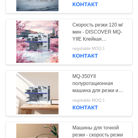
КОНТРОЛЬ
мощность 650 мм
КОНТАКТ
кассового
диаметр обмотка
КАЧЕСТВА
полуротационные
аппарата POS ATM
машины для резки
Скорость резки 120 м/
37
СВЯЖИТЕСЬ
мин - DISCOVER MQ-
факса
Машинное
YIIE Клейкая
С
маркировка
оборудование
negotiable MOQ:1
НАМИ
КОНТАКТ
процесса плошки
ЗАПРОСИТЕ
для супа салата
MQ-350YII
ЦИТАТУ
полуротационная
бумажного
машина для резки и
22
разрезания материала
SITEMAP
стаканчика
negotiable MOQ:1
Машинное
Максимальная
КОНТАКТ
скорость 60 м/мин
бумажное
оборудование
PRIVACY
Машины для точной
процесса ярлыка
POLICY
резки - скорость резки