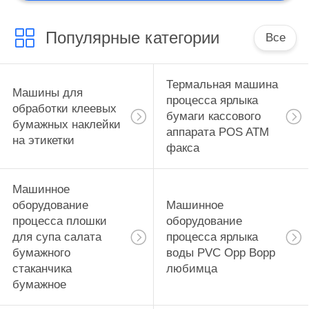
ПРИНТЕРНА
Популярные категории
Все
Термальная машина
Машины для
процесса ярлыка
обработки клеевых
бумаги кассового
бумажных наклейки
аппарата POS ATM
на этикетки
факса
Машинное
оборудование
Машинное
процесса плошки
оборудование
для супа салата
процесса ярлыка
бумажного
воды PVC Opp Bopp
стаканчика
любимца
бумажное