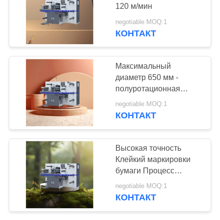
воды PVC Opp
120 м/мин
negotiable MOQ:1
Bopp любимца
КОНТАКТ
10
Переноса воды
Максимальный
передачи тепла
диаметр 650 мм -
полуротационная
этикеты машинное
этикетка и режущая
negotiable MOQ:1
оборудование
машина для резки
КОНТАКТ
краски
бумажного
5
Высокая точность
отростчатое
Другие обозначают
Клейкий маркировки
бумаги Процесс
отростчатую
машины резки нарезки
negotiable MOQ:1
длина 200 мм - 450 мм
машину
КОНТАКТ
полуротационная
машина резки нарезки