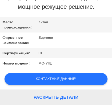
ЗАВОДУ
мощное режущее решение.
КОНТРОЛЬ
Место
Китай
происхождения:
КАЧЕСТВА
Фирменное
Supreme
наименование:
СВЯЖИТЕСЬ
Сертификация:
CE
С
Номер модели:
MQ-YIIE
НАМИ
КОНТАКТНЫЕ ДАННЫЕ!
ЗАПРОСИТЕ
РАСКРЫТЬ ДЕТАЛИ
ЦИТАТУ