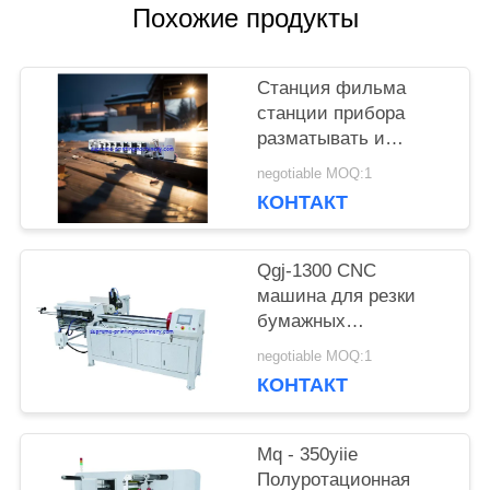
Похожие продукты
КАРТА
САЙТА
Станция фильма
станции прибора
разматывать и
ПОЛИТИКА
перематывать
negotiable MOQ:1
машины прессы flexo
КОНФИДЕНЦИАЛЬНОСТИ
КОНТАКТ
HBRY-W нон-стоп
холодная штемпелюя
прокатывая
Qgj-1300 CNC
машина для резки
бумажных
пластиковых труб
negotiable MOQ:1
КОНТАКТ
Mq - 350yiie
Полуротационная