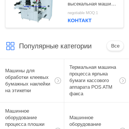
высекальная машина
с продольной резкой
negotiable MOQ:1
КОНТАКТ
Популярные категории
Все
Термальная машина
Машины для
процесса ярлыка
обработки клеевых
бумаги кассового
бумажных наклейки
аппарата POS ATM
на этикетки
факса
Машинное
оборудование
Машинное
процесса плошки
оборудование