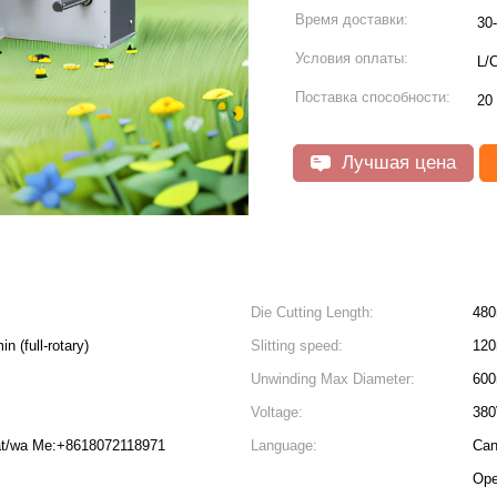
Время доставки:
30
Условия оплаты:
L/
Поставка способности:
20
Лучшая цена
Die Cutting Length:
480
n (full-rotary)
Slitting speed:
120
Unwinding Max Diameter:
60
Voltage:
38
at/wa Me:+8618072118971
Language:
Can
Ope