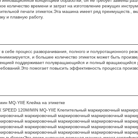
й инновационной концепцией обработки; он не требует замены ра
ное количество времени и затрат на изготовление режущих инструм
ительной печати этикеток.Эта машина имеет ряд преимуществ., вк
ку и плавную работу.
в себе процесс разворачивания, полного и полуротационного резки
инимизируется, и большее количество этикеток может быть произв
кцией поддерживает полувращающийся и полный вращающийся реж
ебований.Это помогает повысить эффективность процесса произво
ин MQ-YIIE Клейка на этикетке
X SPEED 120M/MIN MQ-YIIE Клепительный маркировочный маркир
кировочный маркировочный маркировочный маркировочный марки
кировочный маркировочный маркировочный маркировочный марки
кировочный маркировочный маркировочный маркировочный марки
кировочный маркировочный маркировочный маркировочный марки
шим выборомЭта промышленная режущая машина имеет сертификат