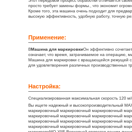
Этот передовой процесс обработки отличается свое
просто требует замены формы., что экономит огром
Кроме того, эта машина очень подходит для предвар
высокую эффективность, удобную работу, точную рез
Применение:
В
Машина для маркировки
Он эффективно сочетает 
означает, что время, затрачиваемое на операцию, м
Машина для маркировки с вращающейся режущей се
для удовлетворения различных производственных тр
Настройка:
Специализированная максимальная скорость 120 м/м
Вы ищете надежный и высокопроизводительный MA
маркировочный маркировочный маркировочный мар
маркировочный маркировочный маркировочный мар
маркировочный маркировочный маркировочный мар
маркировочный маркировочный маркировочный мар
маркировоMQ-YIIE Верховной является вашим луч