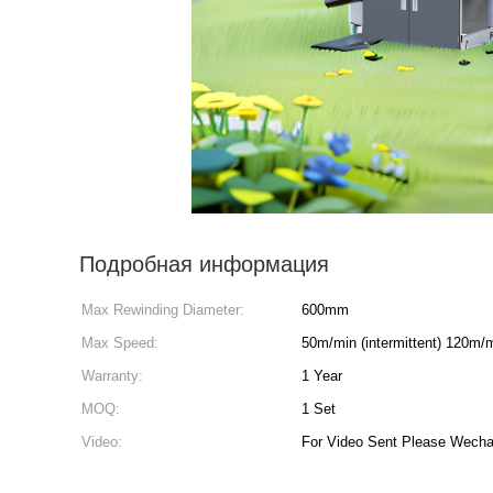
Подробная информация
Max Rewinding Diameter:
600mm
Max Speed:
50m/min (intermittent) 120m/mi
Warranty:
1 Year
MOQ:
1 Set
Video:
For Video Sent Please Wech