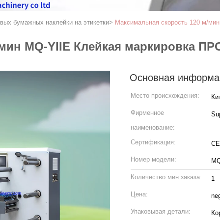
вых бумажных наклейки на этикетки
>
Максимальная скорость 120 м/м
/мин MQ-YIIE Клейкая маркировка 
Основная информа
Место происхождения:
Ки
Фирменное
Su
наименование:
Сертификация:
CE
Номер модели:
MQ
Количество мин заказа:
1
Цена:
neg
Упаковывая детали:
Ко