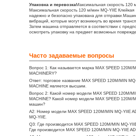
Упаковка и перевозка
Максимальная скорость 120
Максимальная скорость 120 м/мин MQ-YIIE Клейка
надежно и безопасно упакована для отправки.Маши
вибраций, которые могут возникнуть во время транс
Затем машина отправляется в соответствии с предп
осмотреть упаковку на предмет возможных поврежд
Часто задаваемые вопросы
Вопрос 1: Как называется марка MAX SPEED 120
MACHINERY?
Ответ: торговое название MAX SPEED 120M/MIN 
MACHINE является высшим.
Вопрос 2: Какой номер модели MAX SPEED 120M/
MACHINE? Какой номер модели MAX SPEED 120M/M
машин?
A2: Номер модели MAX SPEED 120M/MIN MQ-YIIE
MQ-YIIE.
Q3: Где производится MAX SPEED 120M/MIN MQ-
Где производится MAX SPEED 120M/MIN MQ-YIIE 