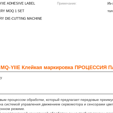
YIIE ADHESIVE LABEL
Примечание:
Из-
RY MOQ 1 SET
тол
RY DIE-CUTTING MACHINE
н MQ-YIIE Клейкая маркировка ПРОЦЕССИЯ 
ry
овым процессом обработки, который предлагает передовые преиму
 системой управления движением сервомотора и сенсорами цвето
ионном режиме.