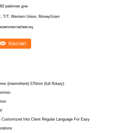
-60 рабочие дни
C, T/T, Western Union, MoneyGram
 комплектов/месяц
Контакт
mm (intermittent) 570mm (full Rotary)
m/min
0mm
0V
 Customized Into Client Regular Language For Easy
rations