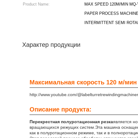
Product Name:
MAX SPEED 120M/MIN MQ-
PAPER PROCESS MACHINE
INTERMITTENT SEMI ROTA
Характер продукции
Максимальная скорость 120 м/ми
http://www.youtube.com/@labelturretrewindingmachine
Описание продукта:
Перекрестная полуротационная резка
является н
вращающихся режущих систем.Эта машина оснащена
как в полуротационном режиме, так и в полноротац