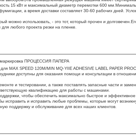
щность 15 кВт и максимальный диаметр перемотки 600 мм.Минимальн
умигации, а время доставки составляет 30-60 рабочих дней. Усло
рый можно использовать, - это тот, который прочен и долговечен.
для любого проекта резки на пленке.
ая маркировка ПРОЦЕССИЯ ПАПЕРА
вис для MAX SPEED 120M/MIN MQ-YIIE ADHESIVE LABEL PAPER P
ики доступны для оказания помощи и консультации в отношении 
монте и тестировании, а также поставлять запасные части и зам
оответствующую квалификацию для работы с машинами.
оддержки, чтобы обеспечить максимально быстрое и эффективное
бы исправить и исправить любые проблемы, которые могут возникну
ную поддержку и обслуживание для всех наших клиентов.