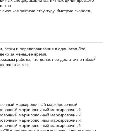
зличных спецификаций магнитных цилиндров.Это
ентов.
лючая компактную структуру, быструю скорость,
, резки и переворачивания в один этап.Это
едено за меньшее время.
имы работы, что делает ее достаточно гибкой
дства этикетки.
овочный маркировочный маркировочный
ровочный маркировочный маркировочный
ровочный маркировочный маркировочный
ровочный маркировочный маркировочный
ровочный маркировочный маркировочный
 CE и предлагает максимальную ширину подачи