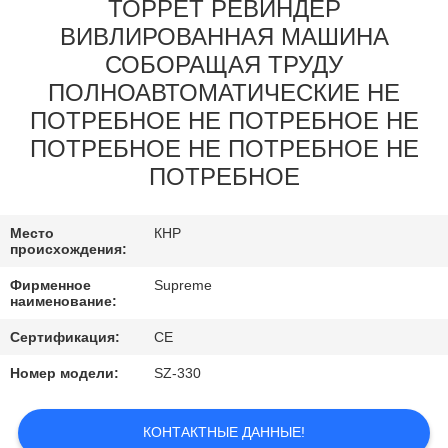
КОНТРОЛЬ
ТОРРЕТ РЕВИНДЕР
ВИВЛИРОВАННАЯ МАШИНА
КАЧЕСТВА
СОБОРАЩАЯ ТРУДУ
ПОЛНОАВТОМАТИЧЕСКИЕ НЕ
СВЯЖИТЕСЬ
ПОТРЕБНОЕ НЕ ПОТРЕБНОЕ НЕ
С
ПОТРЕБНОЕ НЕ ПОТРЕБНОЕ НЕ
НАМИ
ПОТРЕБНОЕ
ЗАПРОСИТЕ
Место
КНР
происхождения:
ЦИТАТУ
Фирменное
Supreme
наименование:
КАРТА
Сертификация:
CE
САЙТА
Номер модели:
SZ-330
ПОЛИТИКА
КОНТАКТНЫЕ ДАННЫЕ!