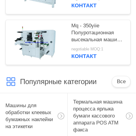
КОНТАКТ
Mq - 350yiie
Полуротационная
высекальная машина
с продольной резкой
negotiable MOQ:1
КОНТАКТ
Популярные категории
Все
Термальная машина
Машины для
процесса ярлыка
обработки клеевых
бумаги кассового
бумажных наклейки
аппарата POS ATM
на этикетки
факса