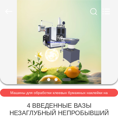
Machinery
Co.,Ltd.
All
Rights
Reserved.
Developed
by
ECER
ДОМОЙ
ПРОДУКТЫ
О
НАС
ЭКСКУРСИЯ
ПО
Машины для обработки клеевых бумажных наклейки на
этикетки
ЗАВОДУ
4 ВВЕДЕННЫЕ ВАЗЫ
НЕЗАГЛУБНЫЙ НЕПРОБЫВШИЙ