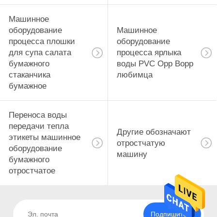
Машинное
оборудование
Машинное
процесса плошки
оборудование
для супа салата
процесса ярлыка
бумажного
воды PVC Opp Bopp
стаканчика
любимца
бумажное
Переноса воды
передачи тепла
Другие обозначают
этикеты машинное
отростчатую
оборудование
машину
бумажного
отростчатое
Подпишитесь