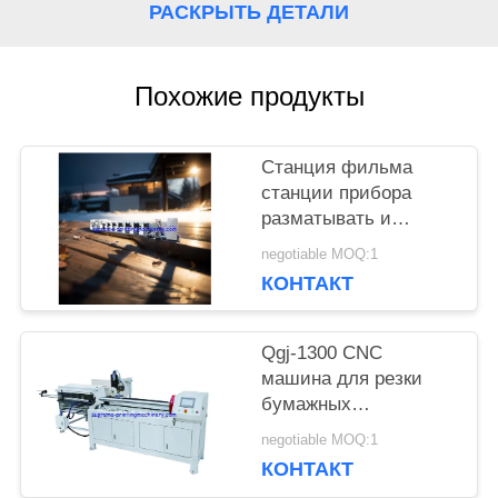
РАСКРЫТЬ ДЕТАЛИ
КАРТА
САЙТА
Похожие продукты
ПОЛИТИКА
Станция фильма
станции прибора
КОНФИДЕНЦИАЛЬНОСТИ
разматывать и
перематывать
negotiable MOQ:1
машины прессы flexo
КОНТАКТ
HBRY-W нон-стоп
холодная штемпелюя
прокатывая
Qgj-1300 CNC
машина для резки
бумажных
пластиковых труб
negotiable MOQ:1
КОНТАКТ