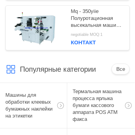
Mq - 350yiie
Полуротационная
высекальная машина
с продольной резкой
negotiable MOQ:1
КОНТАКТ
Популярные категории
Все
Термальная машина
Машины для
процесса ярлыка
обработки клеевых
бумаги кассового
бумажных наклейки
аппарата POS ATM
на этикетки
факса