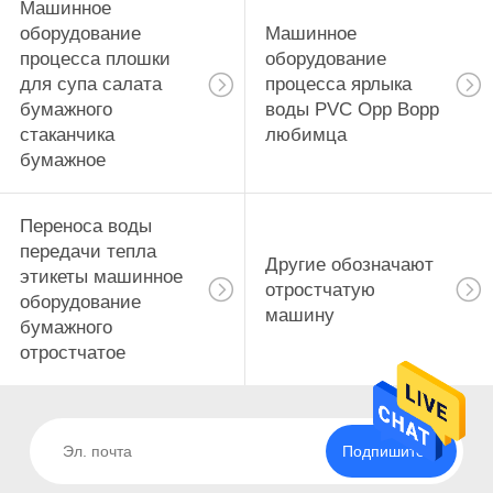
Машинное
оборудование
Машинное
процесса плошки
оборудование
для супа салата
процесса ярлыка
бумажного
воды PVC Opp Bopp
стаканчика
любимца
бумажное
Переноса воды
передачи тепла
Другие обозначают
этикеты машинное
отростчатую
оборудование
машину
бумажного
отростчатое
Подпишитесь