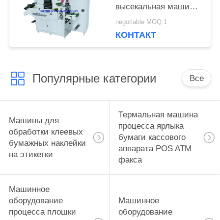
высекальная машина
с продольной резкой
negotiable MOQ:1
КОНТАКТ
Популярные категории
Все
Термальная машина
Машины для
процесса ярлыка
обработки клеевых
бумаги кассового
бумажных наклейки
аппарата POS ATM
на этикетки
факса
Машинное
оборудование
Машинное
процесса плошки
оборудование