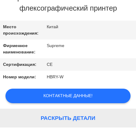
ЗАВОДУ
флексографический принтер
КОНТРОЛЬ
Место
Китай
происхождения:
КАЧЕСТВА
Фирменное
Supreme
наименование:
СВЯЖИТЕСЬ
Сертификация:
CE
С
Номер модели:
HBRY-W
НАМИ
КОНТАКТНЫЕ ДАННЫЕ!
ЗАПРОСИТЕ
РАСКРЫТЬ ДЕТАЛИ
ЦИТАТУ