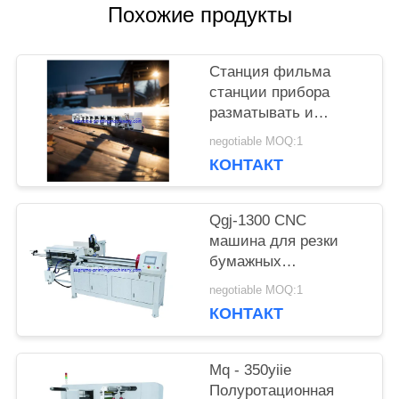
Похожие продукты
КАРТА
САЙТА
Станция фильма
станции прибора
разматывать и
ПОЛИТИКА
перематывать
negotiable MOQ:1
машины прессы flexo
КОНФИДЕНЦИАЛЬНОСТИ
КОНТАКТ
HBRY-W нон-стоп
холодная штемпелюя
прокатывая
Qgj-1300 CNC
машина для резки
бумажных
пластиковых труб
negotiable MOQ:1
КОНТАКТ
Mq - 350yiie
Полуротационная