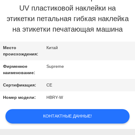
ЗАВОДУ
UV пластиковой наклейки на
этикетки петальная гибкая наклейка
КОНТРОЛЬ
на этикетки печатающая машина
КАЧЕСТВА
Место
Китай
происхождения:
СВЯЖИТЕСЬ
Фирменное
Supreme
С
наименование:
НАМИ
Сертификация:
CE
Номер модели:
HBRY-W
ЗАПРОСИТЕ
КОНТАКТНЫЕ ДАННЫЕ!
ЦИТАТУ