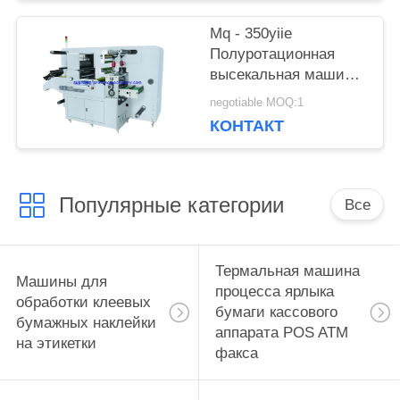
Mq - 350yiie
Полуротационная
высекальная машина
с продольной резкой
negotiable MOQ:1
КОНТАКТ
Популярные категории
Все
Термальная машина
Машины для
процесса ярлыка
обработки клеевых
бумаги кассового
бумажных наклейки
аппарата POS ATM
на этикетки
факса