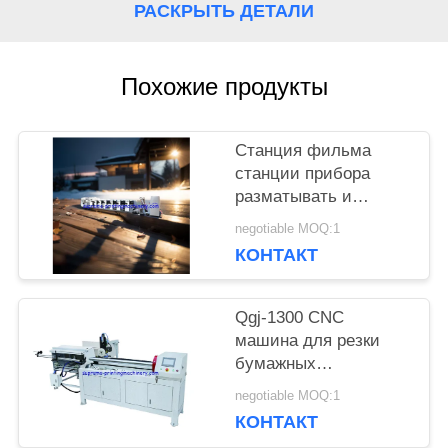
РАСКРЫТЬ ДЕТАЛИ
КАРТА
САЙТА
Похожие продукты
ПОЛИТИКА
Станция фильма
станции прибора
КОНФИДЕНЦИАЛЬНОСТИ
разматывать и
перематывать
negotiable MOQ:1
машины прессы flexo
КОНТАКТ
HBRY-W нон-стоп
холодная штемпелюя
прокатывая
Qgj-1300 CNC
машина для резки
бумажных
пластиковых труб
negotiable MOQ:1
КОНТАКТ