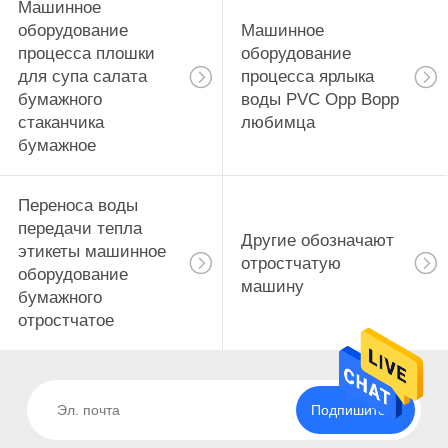
Машинное
оборудование
Машинное
процесса плошки
оборудование
для супа салата
процесса ярлыка
бумажного
воды PVC Opp Bopp
стаканчика
любимца
бумажное
Переноса воды
передачи тепла
Другие обозначают
этикеты машинное
отростчатую
оборудование
машину
бумажного
отростчатое
Подпишитесь