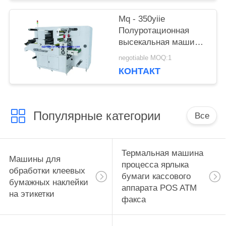
Mq - 350yiie
Полуротационная
высекальная машина
с продольной резкой
negotiable MOQ:1
КОНТАКТ
Популярные категории
Все
Термальная машина
Машины для
процесса ярлыка
обработки клеевых
бумаги кассового
бумажных наклейки
аппарата POS ATM
на этикетки
факса