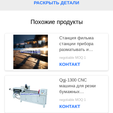
РАСКРЫТЬ ДЕТАЛИ
КАРТА
САЙТА
Похожие продукты
ПОЛИТИКА
Станция фильма
станции прибора
КОНФИДЕНЦИАЛЬНОСТИ
разматывать и
перематывать
negotiable MOQ:1
машины прессы flexo
КОНТАКТ
HBRY-W нон-стоп
холодная штемпелюя
прокатывая
Qgj-1300 CNC
машина для резки
бумажных
пластиковых труб
negotiable MOQ:1
КОНТАКТ