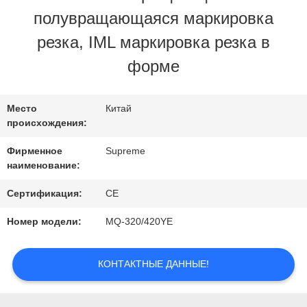
ЗАВОДУ
полувращающаяся маркировка
резка, IML маркировка резка в
КОНТРОЛЬ
форме
КАЧЕСТВА
Место
Китай
происхождения:
СВЯЖИТЕСЬ
Фирменное
Supreme
С
наименование:
НАМИ
Сертификация:
CE
Номер модели:
MQ-320/420YE
ЗАПРОСИТЕ
КОНТАКТНЫЕ ДАННЫЕ!
ЦИТАТУ