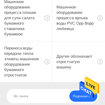
Машинное
оборудование
Машинное
процесса плошки
оборудование
для супа салата
процесса ярлыка
бумажного
воды PVC Opp Bopp
стаканчика
любимца
бумажное
Переноса воды
передачи тепла
Другие обозначают
этикеты машинное
отростчатую
оборудование
машину
бумажного
отростчатое
Подпишитесь