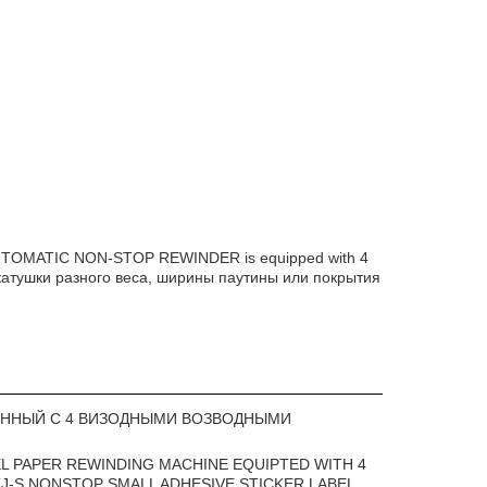
OMATIC NON-STOP REWINDER is equipped with 4
 катушки разного веса, ширины паутины или покрытия
ЕННЫЙ С 4 ВИЗОДНЫМИ ВОЗВОДНЫМИ
BEL PAPER REWINDING MACHINE EQUIPTED WITH 4
BTJ-S NONSTOP SMALL ADHESIVE STICKER LABEL