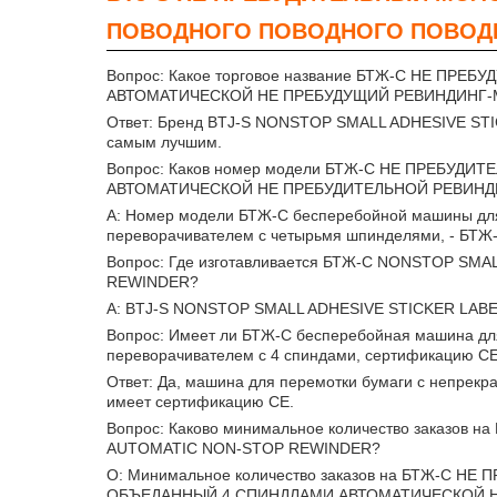
ПОВОДНОГО ПОВОДНОГО ПОВОД
Вопрос: Какое торговое название БТЖ-С НЕ 
АВТОМАТИЧЕСКОЙ НЕ ПРЕБУДУЩИЙ РЕВИНДИНГ
Ответ: Бренд BTJ-S NONSTOP SMALL ADHESIVE S
самым лучшим.
Вопрос: Каков номер модели БТЖ-С НЕ ПРЕБ
АВТОМАТИЧЕСКОЙ НЕ ПРЕБУДИТЕЛЬНОЙ РЕВИНДИ
A: Номер модели БТЖ-С бесперебойной машины для
переворачивателем с четырьмя шпинделями, - БТЖ
Вопрос: Где изготавливается БТЖ-С NONSTOP S
REWINDER?
A: BTJ-S NONSTOP SMALL ADHESIVE STICKER LABE
Вопрос: Имеет ли БТЖ-С бесперебойная машина дл
переворачивателем с 4 спиндами, сертификацию C
Ответ: Да, машина для перемотки бумаги с непрек
имеет сертификацию CE.
Вопрос: Каково минимальное количество заказо
AUTOMATIC NON-STOP REWINDER?
О: Минимальное количество заказов на БТЖ
ОБЪЕДАННЫЙ 4 СПИНДЛАМИ АВТОМАТИЧЕСКОЙ НЕ