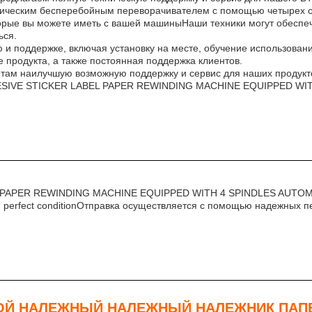
ческим бесперебойным переворачивателем с помощью четырех с
орые вы можете иметь с вашей машиныНаши техники могут обеспеч
ься.
ю и поддержке, включая установку на месте, обучение использов
 продукта, а также постоянная поддержка клиентов.
 наилучшую возможную поддержку и сервис для наших продуктов. We 
ADHESIVE STICKER LABEL PAPER REWINDING MACHINE EQUIPPED 
 PAPER REWINDING MACHINE EQUIPPED WITH 4 SPINDLES AUTOMA
ation in perfect conditionОтправка осуществляется с помощью надежны
ЛОЙ НАЛЕЖНЫЙ НАЛЕЖНЫЙ НАЛЕЖНИК ПА