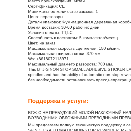
Место происхождения: Китай
Сертификация: CE
Минимальное количество заказов: 1
Цена: переговоры
Детали упаковки: Фумигационная деревянная короб
Время доставки: 30-60 рабочих дней
Условия оплаты: TT;LC
Способность к поставкам: 5 комплектов/месяц
Цвет: на заказ
Максимальная скорость сцепления: 150 м/мин.
Максимальная ширина сетки: 370 мм.
Wa: +8618072118971
Максимальный диаметр разворота: 700 мм.
This BTJ-S NON STOP SMALL ADHESIVE STICKER L
spindles and has the ability of automatic non-sto
без необходимости останавливать пресс,непрекра
Поддержка и услуги:
БТЖ-С НЕ ПРЕБУДУЩИЙ МОЛОЙ НАКЛЮЧНЫЙ НА
ВОЗВОДНЫМИ ОБЛОЖНЫМИ ПРЕВОДНЫМИ ПРЕВ
Мы предлагаем полную техническую поддержку и
SPINDLES AUTOMATIC NON-STOP REWINDER. Мы пре