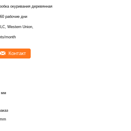
робка окуривания деревянная
-60 рабочие дни
;LC, Western Union,
ets/month
Контакт
 мм
заказ
0mm