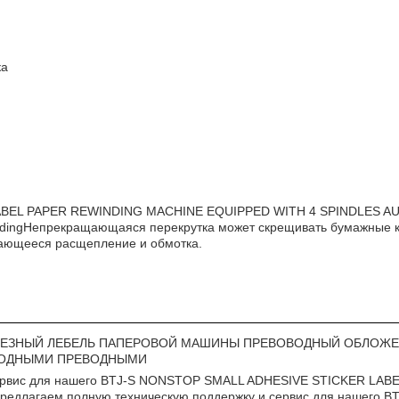
ка
ABEL PAPER REWINDING MACHINE EQUIPPED WITH 4 SPINDLES AUT
p rewindingНепрекращающаяся перекрутка может скрещивать бумажные
щающееся расщепление и обмотка.
ЛЕЗНЫЙ ЛЕБЕЛЬ ПАПЕРОВОЙ МАШИНЫ ПРЕВОВОДНЫЙ ОБЛОЖ
ОДНЫМИ ПРЕВОДНЫМИ
 сервис для нашего BTJ-S NONSTOP SMALL ADHESIVE STICKER LA
длагаем полную техническую поддержку и сервис для нашего 