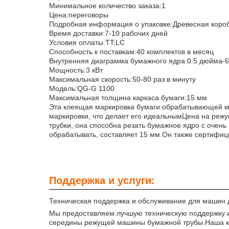
Минимальное количество заказа:
1
Цена:
переговоры
Подробная информация о упаковке:
Древесная коро
Время доставки:
7-10 рабочих дней
Условия оплаты:
TT;LC
Способность к поставкам:
40 комплектов в месяц
Внутренняя диаграмма бумажного ядра:
0.5 дюйма-
Мощность:
3 кВт
Максимальная скорость:
50-80 раз в минуту
Модель:
QG-G 1100
Максимальная толщина каркаса бумаги:
15 мм
Эта клеящая маркировка бумаги обрабатывающей м
маркировки
, что делает его идеальным
Цена на реж
трубки, она способна резать бумажное ядро с очень
обрабатывать, составляет 15 мм.Он также сертифи
Поддержка и услуги:
Техническая поддержка и обслуживание для машин 
Мы предоставляем лучшую техническую поддержку и
середины режущей машины бумажной трубы.Наша ком