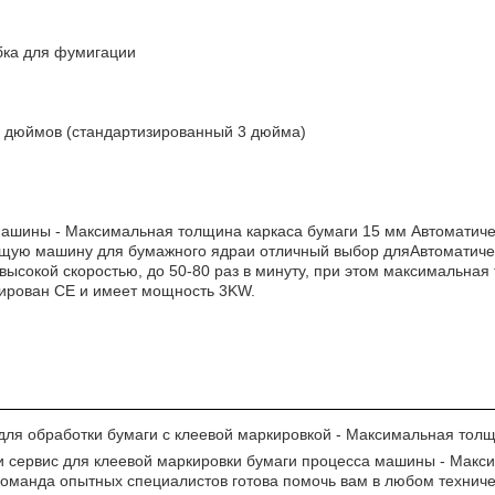
бка для фумигации
6 дюймов (стандартизированный 3 дюйма)
ашины - Максимальная толщина каркаса бумаги 15 мм Автоматич
ущую машину для бумажного ядра
и отличный выбор для
Автоматиче
 высокой скоростью, до 50-80 раз в минуту, при этом максимальна
цирован CE и имеет мощность 3KW.
для обработки бумаги с клеевой маркировкой - Максимальная тол
 сервис для клеевой маркировки бумаги процесса машины - Макс
анда опытных специалистов готова помочь вам в любом техничес