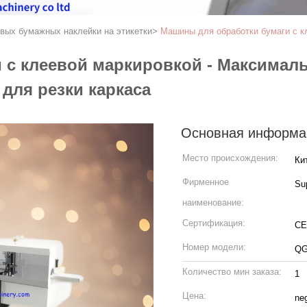
вых бумажных наклейки на этикетки
>
Машины для обработки бумаги с к
 с клеевой маркировкой - Максималь
для резки каркаса
Основная информа
Место происхождения:
Ки
Фирменное
Su
наименование:
Сертификация:
CE
Номер модели:
QG
Количество мин заказа:
1
Цена:
neg