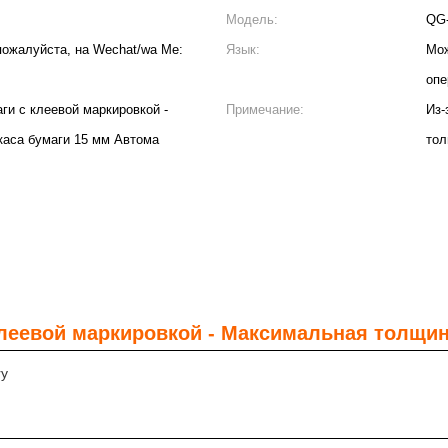
Модель:
QG-
пожалуйста, на Wechat/wa Me:
Язык:
Мож
опе
ги с клеевой маркировкой -
Примечание:
Из-
аса бумаги 15 мм Автома
тол
леевой маркировкой - Максимальная толщин
ry