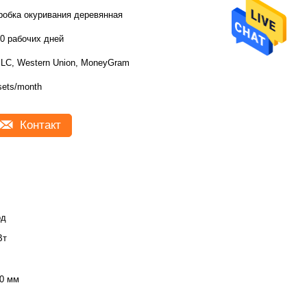
робка окуривания деревянная
10 рабочих дней
;LC, Western Union, MoneyGram
sets/month
Контакт
од
Вт
0 мм