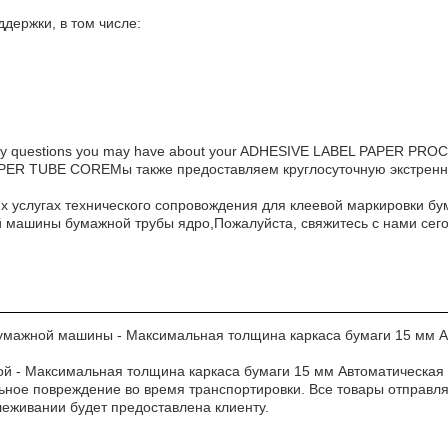
держки, в том числе:
wer any questions you may have about your ADHESIVE LABEL PAPE
TUBE COREМы также предоставляем круглосуточную экстренную п
 услугах технического сопровождения для клеевой маркировки б
й машины бумажной трубы ядро,Пожалуйста, свяжитесь с нами сего
бумажной машины - Максимальная толщина каркаса бумаги 15 мм А
й - Максимальная толщина каркаса бумаги 15 мм Автоматическая м
ьное повреждение во время транспортировки. Все товары отправл
леживании будет предоставлена клиенту.