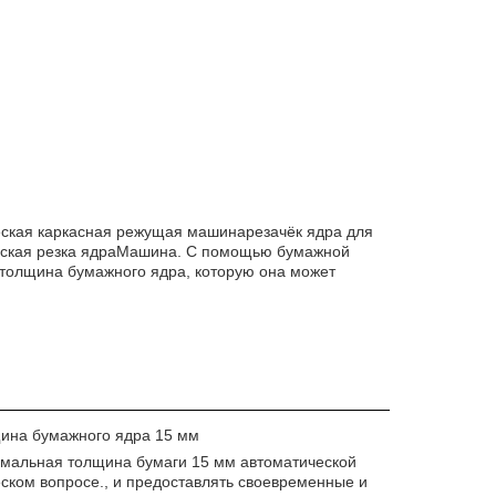
еская каркасная режущая машина
резачёк ядра для
ская резка ядра
Машина. С помощью бумажной
я толщина бумажного ядра, которую она может
щина бумажного ядра 15 мм
имальная толщина бумаги 15 мм автоматической
ком вопросе., и предоставлять своевременные и