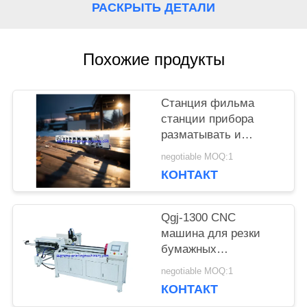
РАСКРЫТЬ ДЕТАЛИ
КАРТА
САЙТА
Похожие продукты
ПОЛИТИКА
Станция фильма
станции прибора
КОНФИДЕНЦИАЛЬНОСТИ
разматывать и
перематывать
negotiable MOQ:1
машины прессы flexo
КОНТАКТ
HBRY-W нон-стоп
холодная штемпелюя
прокатывая
Qgj-1300 CNC
машина для резки
бумажных
пластиковых труб
negotiable MOQ:1
КОНТАКТ