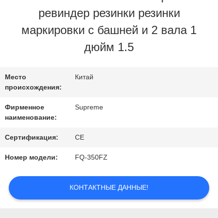
ЗАВОДУ
ревиндер резинки резинки
маркировки с башней и 2 вала 1
КОНТРОЛЬ
дюйм 1.5
КАЧЕСТВА
Место
Китай
происхождения:
СВЯЖИТЕСЬ
Фирменное
Supreme
С
наименование:
НАМИ
Сертификация:
CE
Номер модели:
FQ-350FZ
ЗАПРОСИТЕ
КОНТАКТНЫЕ ДАННЫЕ!
ЦИТАТУ