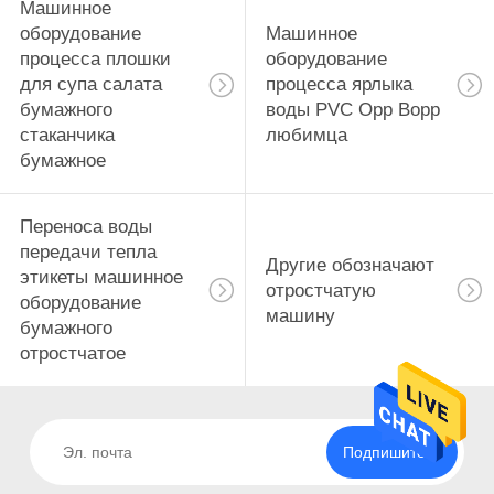
Машинное
оборудование
Машинное
процесса плошки
оборудование
для супа салата
процесса ярлыка
бумажного
воды PVC Opp Bopp
стаканчика
любимца
бумажное
Переноса воды
передачи тепла
Другие обозначают
этикеты машинное
отростчатую
оборудование
машину
бумажного
отростчатое
Подпишитесь