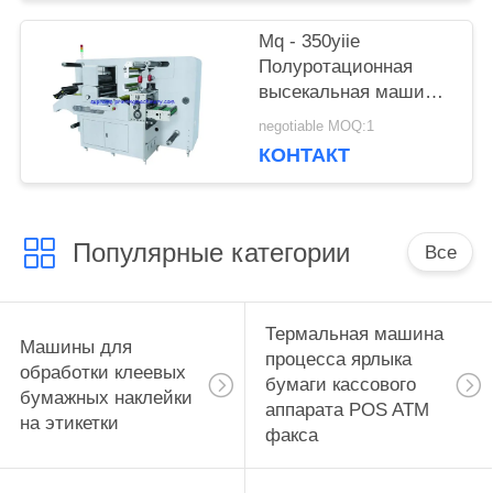
Mq - 350yiie
Полуротационная
высекальная машина
с продольной резкой
negotiable MOQ:1
КОНТАКТ
Популярные категории
Все
Термальная машина
Машины для
процесса ярлыка
обработки клеевых
бумаги кассового
бумажных наклейки
аппарата POS ATM
на этикетки
факса