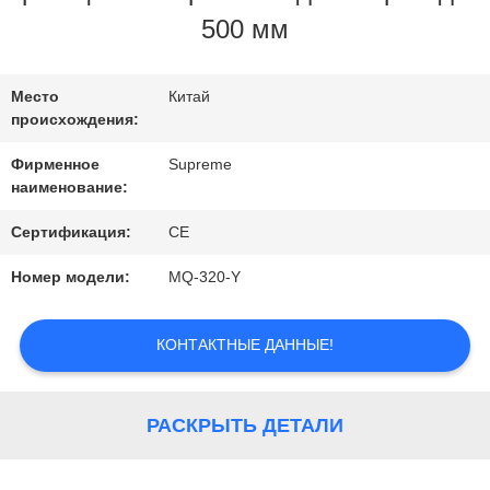
ЗАВОДУ
500 мм
КОНТРОЛЬ
Место
Китай
происхождения:
КАЧЕСТВА
Фирменное
Supreme
наименование:
СВЯЖИТЕСЬ
Сертификация:
CE
С
Номер модели:
MQ-320-Y
НАМИ
КОНТАКТНЫЕ ДАННЫЕ!
ЗАПРОСИТЕ
РАСКРЫТЬ ДЕТАЛИ
ЦИТАТУ