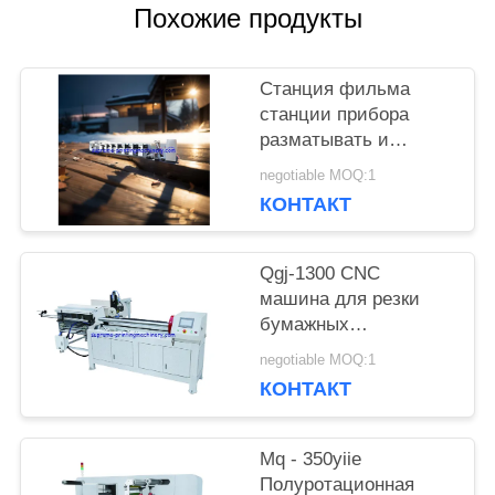
Похожие продукты
КАРТА
САЙТА
Станция фильма
станции прибора
разматывать и
ПОЛИТИКА
перематывать
negotiable MOQ:1
машины прессы flexo
КОНФИДЕНЦИАЛЬНОСТИ
КОНТАКТ
HBRY-W нон-стоп
холодная штемпелюя
прокатывая
Qgj-1300 CNC
машина для резки
бумажных
пластиковых труб
negotiable MOQ:1
КОНТАКТ
Mq - 350yiie
Полуротационная