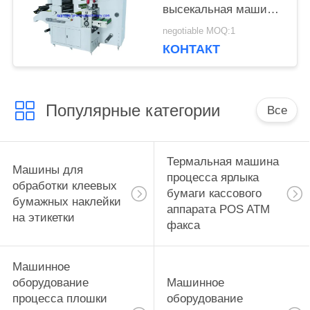
высекальная машина
с продольной резкой
negotiable MOQ:1
КОНТАКТ
Популярные категории
Все
Термальная машина
Машины для
процесса ярлыка
обработки клеевых
бумаги кассового
бумажных наклейки
аппарата POS ATM
на этикетки
факса
Машинное
оборудование
Машинное
процесса плошки
оборудование