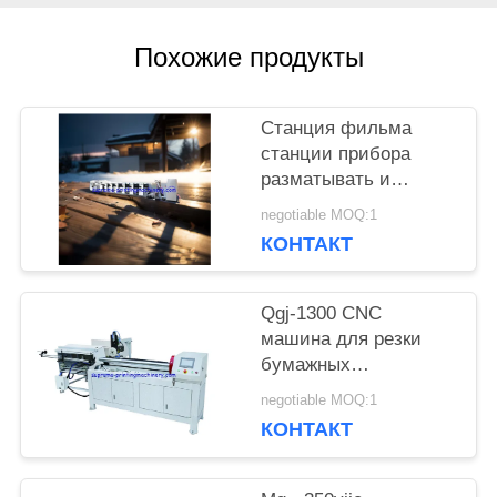
КАРТА
Похожие продукты
САЙТА
Станция фильма
ПОЛИТИКА
станции прибора
разматывать и
КОНФИДЕНЦИАЛЬНОСТИ
перематывать
negotiable MOQ:1
машины прессы flexo
КОНТАКТ
HBRY-W нон-стоп
холодная штемпелюя
прокатывая
Qgj-1300 CNC
машина для резки
бумажных
пластиковых труб
negotiable MOQ:1
КОНТАКТ