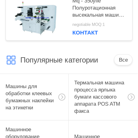
Mq - 350yiie
Полуротационная
высекальная машина
с продольной резкой
negotiable MOQ:1
КОНТАКТ
Популярные категории
Все
Термальная машина
Машины для
процесса ярлыка
обработки клеевых
бумаги кассового
бумажных наклейки
аппарата POS ATM
на этикетки
факса
Машинное
оборудование
Машинное