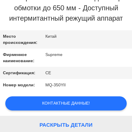
ЗАВОДУ
обмотки до 650 мм - Доступный
интермитантный режущий аппарат
КОНТРОЛЬ
КАЧЕСТВА
Место
Китай
происхождения:
Фирменное
Supreme
СВЯЖИТЕСЬ
наименование:
С
Сертификация:
CE
НАМИ
Номер модели:
MQ-350YII
ЗАПРОСИТЕ
КОНТАКТНЫЕ ДАННЫЕ!
ЦИТАТУ
РАСКРЫТЬ ДЕТАЛИ