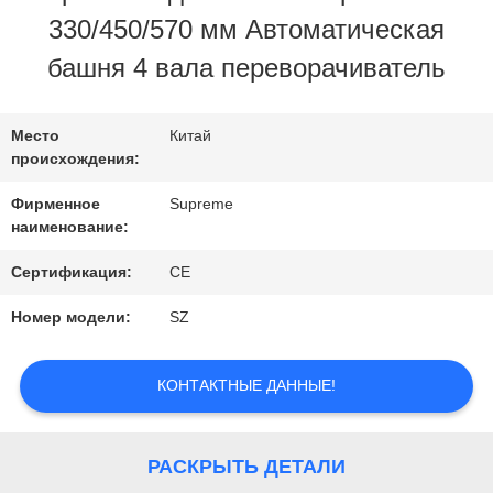
ЗАВОДУ
330/450/570 мм Автоматическая
башня 4 вала переворачиватель
КОНТРОЛЬ
КАЧЕСТВА
Место
Китай
происхождения:
Фирменное
Supreme
СВЯЖИТЕСЬ
наименование:
С
Сертификация:
CE
НАМИ
Номер модели:
SZ
ЗАПРОСИТЕ
КОНТАКТНЫЕ ДАННЫЕ!
ЦИТАТУ
РАСКРЫТЬ ДЕТАЛИ