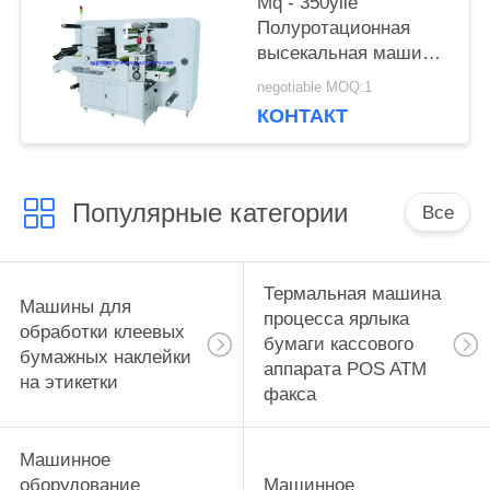
Mq - 350yiie
Полуротационная
высекальная машина
с продольной резкой
negotiable MOQ:1
КОНТАКТ
Популярные категории
Все
Термальная машина
Машины для
процесса ярлыка
обработки клеевых
бумаги кассового
бумажных наклейки
аппарата POS ATM
на этикетки
факса
Машинное
оборудование
Машинное