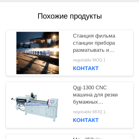
КАРТА
Похожие продукты
САЙТА
Станция фильма
ПОЛИТИКА
станции прибора
разматывать и
КОНФИДЕНЦИАЛЬНОСТИ
перематывать
negotiable MOQ:1
машины прессы flexo
КОНТАКТ
HBRY-W нон-стоп
холодная штемпелюя
прокатывая
Qgj-1300 CNC
машина для резки
бумажных
пластиковых труб
negotiable MOQ:1
КОНТАКТ