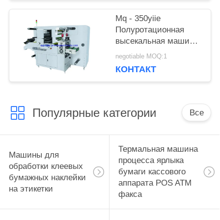
Mq - 350yiie
Полуротационная
высекальная машина
с продольной резкой
negotiable MOQ:1
КОНТАКТ
Популярные категории
Все
Термальная машина
Машины для
процесса ярлыка
обработки клеевых
бумаги кассового
бумажных наклейки
аппарата POS ATM
на этикетки
факса