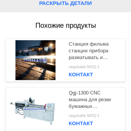
РАСКРЫТЬ ДЕТАЛИ
КАРТА
САЙТА
Похожие продукты
ПОЛИТИКА
Станция фильма
станции прибора
КОНФИДЕНЦИАЛЬНОСТИ
разматывать и
перематывать
negotiable MOQ:1
машины прессы flexo
КОНТАКТ
HBRY-W нон-стоп
холодная штемпелюя
прокатывая
Qgj-1300 CNC
машина для резки
бумажных
пластиковых труб
negotiable MOQ:1
КОНТАКТ