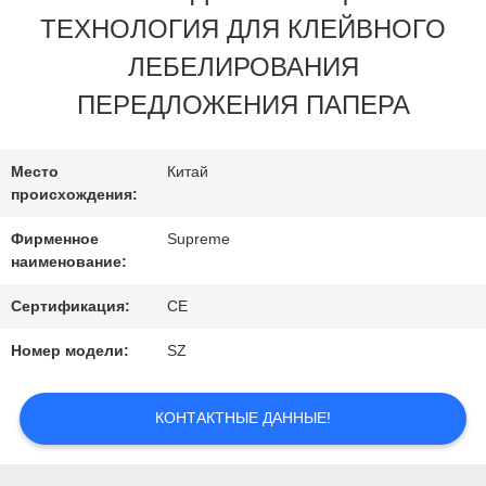
ЗАВОДУ
ТЕХНОЛОГИЯ ДЛЯ КЛЕЙВНОГО
ЛЕБЕЛИРОВАНИЯ
КОНТРОЛЬ
ПЕРЕДЛОЖЕНИЯ ПАПЕРА
КАЧЕСТВА
Место
Китай
происхождения:
СВЯЖИТЕСЬ
Фирменное
Supreme
С
наименование:
НАМИ
Сертификация:
CE
Номер модели:
SZ
ЗАПРОСИТЕ
КОНТАКТНЫЕ ДАННЫЕ!
ЦИТАТУ