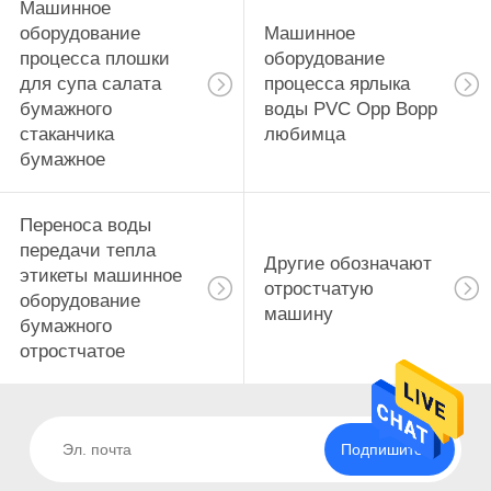
Машинное
оборудование
Машинное
процесса плошки
оборудование
для супа салата
процесса ярлыка
бумажного
воды PVC Opp Bopp
стаканчика
любимца
бумажное
Переноса воды
передачи тепла
Другие обозначают
этикеты машинное
отростчатую
оборудование
машину
бумажного
отростчатое
Подпишитесь