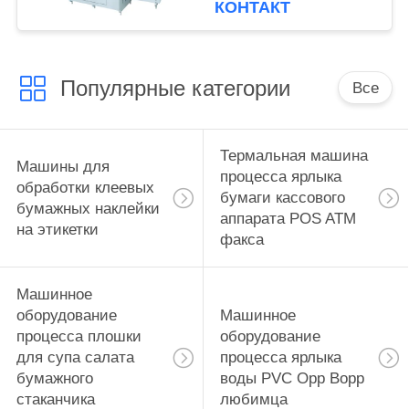
КОНТАКТ
Популярные категории
Все
Термальная машина
Машины для
процесса ярлыка
обработки клеевых
бумаги кассового
бумажных наклейки
аппарата POS ATM
на этикетки
факса
Машинное
оборудование
Машинное
процесса плошки
оборудование
для супа салата
процесса ярлыка
бумажного
воды PVC Opp Bopp
стаканчика
любимца