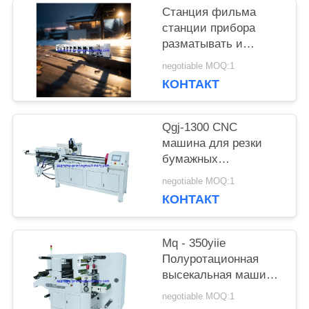
Станция фильма
станции прибора
разматывать и
перематывать
negotiable MOQ:1
машины прессы flexo
КОНТАКТ
HBRY-W нон-стоп
холодная штемпелюя
прокатывая
Qgj-1300 CNC
машина для резки
бумажных
пластиковых труб
negotiable MOQ:1
КОНТАКТ
Mq - 350yiie
Полуротационная
высекальная машина
с продольной резкой
negotiable MOQ:1