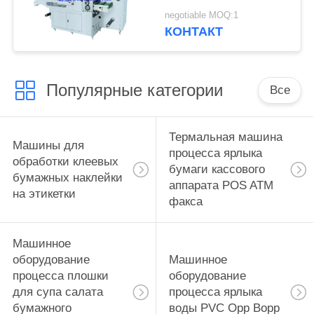
с продольной резкой
negotiable MOQ:1
КОНТАКТ
Популярные категории
Все
Термальная машина
Машины для
процесса ярлыка
обработки клеевых
бумаги кассового
бумажных наклейки
аппарата POS ATM
на этикетки
факса
Машинное
оборудование
Машинное
процесса плошки
оборудование
для супа салата
процесса ярлыка
бумажного
воды PVC Opp Bopp