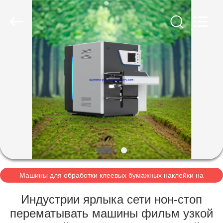
Machinery
Co.,Ltd.
All
Rights
Reserved.
Developed
by
ECER
ДОМОЙ
ПРОДУКТЫ
О
НАС
ЭКСКУРСИЯ
ПО
Машины для обработки клеевых бумажных наклейки на
этикетки
ЗАВОДУ
Индустрии ярлыка сети нон-стоп
перематывать машины фильм узкой