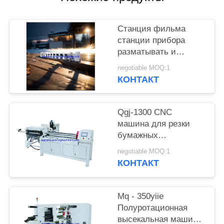
КОНФИДЕНЦИАЛЬНОСТИ
Станция фильма
станции прибора
разматывать и
перематывать
negotiable MOQ:1
машины прессы flexo
КОНТАКТ
HBRY-W нон-стоп
холодная штемпелюя
прокатывая
Qgj-1300 CNC
машина для резки
бумажных
пластиковых труб
negotiable MOQ:1
КОНТАКТ
Mq - 350yiie
Полуротационная
высекальная машина