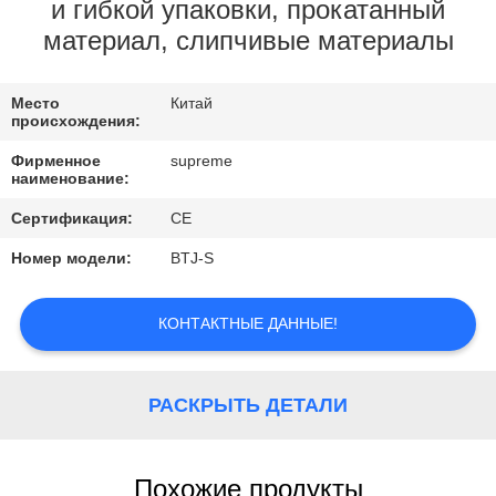
КОНТРОЛЬ
и гибкой упаковки, прокатанный
материал, слипчивые материалы
КАЧЕСТВА
Место
Китай
СВЯЖИТЕСЬ
происхождения:
С
Фирменное
supreme
наименование:
НАМИ
Сертификация:
CE
ЗАПРОСИТЕ
Номер модели:
BTJ-S
ЦИТАТУ
КОНТАКТНЫЕ ДАННЫЕ!
КАРТА
САЙТА
РАСКРЫТЬ ДЕТАЛИ
ПОЛИТИКА
Похожие продукты