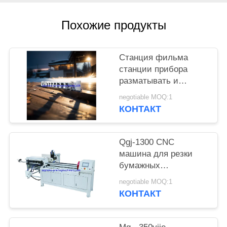
КОНФИДЕНЦИАЛЬНОСТИ
Похожие продукты
Станция фильма
станции прибора
разматывать и
перематывать
negotiable MOQ:1
машины прессы flexo
КОНТАКТ
HBRY-W нон-стоп
холодная штемпелюя
прокатывая
Qgj-1300 CNC
машина для резки
бумажных
пластиковых труб
negotiable MOQ:1
КОНТАКТ