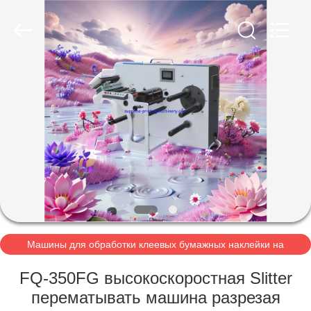
Machinery
Co.,Ltd.
All
Rights
Reserved.
Developed
by
ECER
ДОМОЙ
ПРОДУКТЫ
О
НАС
ЭКСКУРСИЯ
ПО
Машины для обработки клеевых бумажных наклейки на
этикетки
ЗАВОДУ
FQ-350FG высокоскоростная Slitter
перематывать машина разрезая