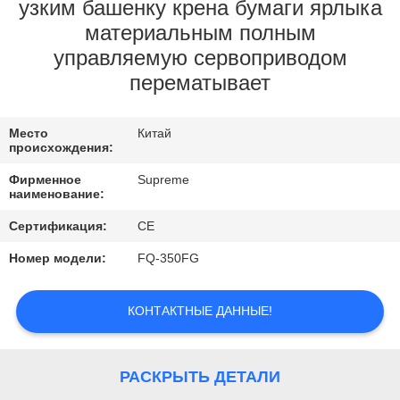
КОНТРОЛЬ
узким башенку крена бумаги ярлыка
материальным полным
КАЧЕСТВА
управляемую сервоприводом
перематывает
СВЯЖИТЕСЬ
С
Место
Китай
НАМИ
происхождения:
Фирменное
Supreme
наименование:
ЗАПРОСИТЕ
Сертификация:
CE
ЦИТАТУ
Номер модели:
FQ-350FG
КАРТА
КОНТАКТНЫЕ ДАННЫЕ!
САЙТА
ПОЛИТИКА
РАСКРЫТЬ ДЕТАЛИ