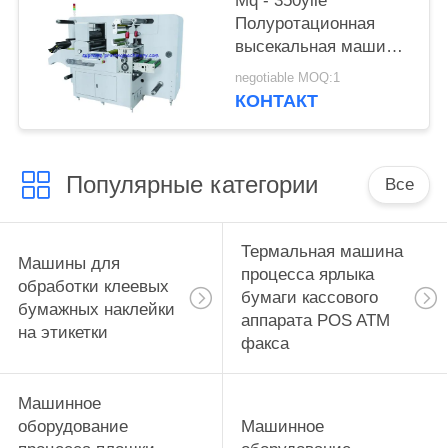
Mq - 350yiie
Полуротационная
высекальная машина
с продольной резкой
negotiable MOQ:1
КОНТАКТ
Популярные категории
Все
Термальная машина
Машины для
процесса ярлыка
обработки клеевых
бумаги кассового
бумажных наклейки
аппарата POS ATM
на этикетки
факса
Машинное
оборудование
Машинное