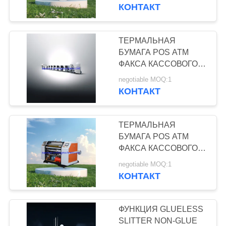
КОНТРОЛЬ
СКРЕПЛЕНИЯ И
КОНТАКТ
кассового
ДРУГАЯ НЕБОЛЬШАЯ
КАЧЕСТВА
ЛЕНТА СВЕРНУТЬ
аппарата POS ATM
АВТОМАТИЧЕСКОЕ
ТЕРМАЛЬНАЯ
37
СВЯЖИТЕСЬ
ЗАПЕЧАТЫВАНИЕ И
БУМАГА POS ATM
факса
Машинное
АВТОМАТ ДЛЯ РЕЗКИ
ФАКСА КАССОВОГО
С
НИЗКОТЕМПЕРАТУРНЫЕ
АППАРАТА
оборудование
negotiable MOQ:1
НАМИ
СКРЕПЛЕНИЯ И
КОНТАКТ
ДРУГАЯ МАШИНА
процесса плошки
ПРЕССЫ
ЗАПРОСИТЕ
НЕБОЛЬШОГО
для супа салата
ТЕРМАЛЬНАЯ
ЦИТАТУ
ЛЕПЕСТКА
БУМАГА POS ATM
бумажного
ГОРИЗОНТАЛЬНАЯ
ФАКСА КАССОВОГО
22
FLEXO КРЕНА ЛЕНТЫ
АППАРАТА
КАРТА
стаканчика
negotiable MOQ:1
АВТОМАТИЧЕСКОГО
Машинное
СКРЕПЛЕНИЯ И
КОНТАКТ
САЙТА
ДРУГОЙ PLC
бумажное
оборудование
НЕБОЛЬШОГО КРЕНА
ЛЕНТЫ
ФУНКЦИЯ GLUELESS
процесса ярлыка
ПОЛИТИКА
АВТОМАТИЧЕСКИЙ
SLITTER NON-GLUE