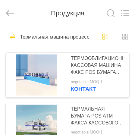
Supreme
Machinery
Co.,Ltd.
Продукция
All
Rights
Reserved.
Developed
by
ДОМОЙ
611
ECER
Термальная машина процесса ярлыка бумаги к
Машины для
ПРОДУКТЫ
обработки клеевых
ТЕРМООБЛИГАЦИОННАЯ
КАССОВАЯ МАШИНА
бумажных
О
ФАКС POS БУМАГА
НАС
наклейки на
ДЛЯ АТМ И ДРУГОЕ
negotiable MOQ:1
МАЛЕНЬКИЙ РУЛОН
КОНТАКТ
этикетки
ЛЕНТЫ БУМАГА ДЛЯ
16
ЭКСКУРСИЯ
УЗКИХ ЭТИКЕТОК
Термальная
ПО
НАКЛЕЙКА ФЛЕКСО-
ТЕРМАЛЬНАЯ
ПРЕСС-МАШИНА
БУМАГА POS ATM
ЗАВОДУ
машина процесса
ФАКСА КАССОВОГО
АППАРАТА
ярлыка бумаги
negotiable MOQ:1