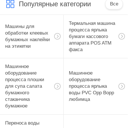
Популярные категории
Все
Термальная машина
Машины для
процесса ярлыка
обработки клеевых
бумаги кассового
бумажных наклейки
аппарата POS ATM
на этикетки
факса
Машинное
оборудование
Машинное
процесса плошки
оборудование
для супа салата
процесса ярлыка
бумажного
воды PVC Opp Bopp
стаканчика
любимца
бумажное
Переноса воды