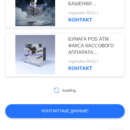
КОНФИДЕНЦИАЛЬНОСТИ
РАЗРЕЗАЯ И
воды PVC Opp
БАШЕНКИ
ПЕРЕМАТЫВАТЬ
ОБОЗНАЧАЯ КЛЕИТ
negotiable MOQ:1
Bopp любимца
МАШИННЫЕ
СВОБОДНЫЙ
КОНТАКТ
10
ОБОРУДОВАНИЯ
ТЕРМАЛЬНЫЙ POS
Переноса воды
ATM ФАКСА
КАССОВОГО
БУМАГА POS ATM
передачи тепла
АППАРАТА
ФАКСА КАССОВОГО
СКРЕПЛЕНИЯ
АППАРАТА
этикеты машинное
ЗАВЕРТЫВАЕТ
СКРЕПЛЕНИЯ
negotiable MOQ:1
НЕБОЛЬШИЕ
оборудование
БАШЕНКИ РАЗРЕЗАЯ
КОНТАКТ
РОЛИКИ В БУМАГУ
МАШИНЫ 200M/MIN
бумажного
СРЕДНЕЙ СКОРОСТИ
5
ТЕРМАЛЬНАЯ И
отростчатое
loading...
Другие обозначают
ДРУГОЙ НЕБОЛЬШОЙ
КРЕН ЛЕНТЫ
отростчатую
КОНТАКТНЫЕ ДАННЫЕ!
машину