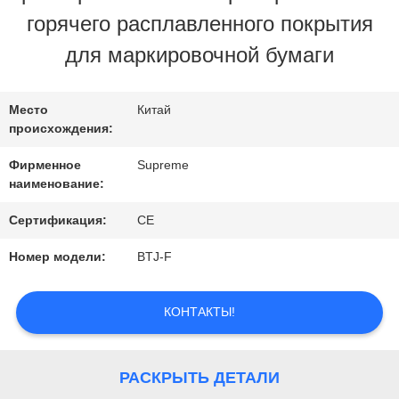
ЗАВОДУ
горячего расплавленного покрытия
для маркировочной бумаги
КОНТРОЛЬ
КАЧЕСТВА
Место
Китай
происхождения:
Фирменное
Supreme
СВЯЖИТЕСЬ
наименование:
С
Сертификация:
CE
НАМИ
Номер модели:
BTJ-F
ЗАПРОСИТЕ
КОНТАКТЫ!
ЦИТАТУ
РАСКРЫТЬ ДЕТАЛИ