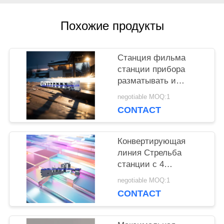
КАРТА
Похожие продукты
САЙТА
Станция фильма
PRIVACY
станции прибора
разматывать и
POLICY
перематывать
negotiable MOQ:1
машины прессы flexo
CONTACT
HBRY-W нон-стоп
холодная штемпелюя
прокатывая
Конвертирующая
линия Стрельба
станции с 4
шпинделя полная
negotiable MOQ:1
автоматическая
CONTACT
башня / Rewinder
машины для руловой
этикетки