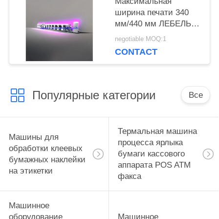
Максимальная
ширина печати 340
мм/440 мм ЛЕБЕЛЬ
ФЛЕКСО
negotiable MOQ:1
ПРИНТЕРНЫЕ
CONTACT
МАШИНЫ С ПЯТИ
ЦВЕРНЫМИ
ПРИНТЕРНЫМИ, 2
УФ-СУШИТЕЛЯ И 2
Популярные категории
Все
РОТАРИЙНЫЕ
ПРИНТЕРНЫЕ
ПРИНТЕРА
Термальная машина
Машины для
процесса ярлыка
обработки клеевых
бумаги кассового
бумажных наклейки
аппарата POS ATM
на этикетки
факса
Машинное
оборудование
Машинное